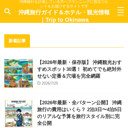
沖縄旅行を計画している方へプランニングに役立つヒ
ントをお届けするサイトです
沖縄旅行ガイド＆ホテル・観光情報
｜Trip to Okinawa
新着記事
【2026年最新・保存版】 沖縄観光おす
すめスポット30選！ 初めてでも絶対外
せない定番＆穴場を完全網羅
2026/7/25
【2026年最新・全パターン公開】 沖縄
旅行の費用はいくら？ 2泊3日〜4泊5日
のリアルな予算を旅行スタイル別に完
全公開