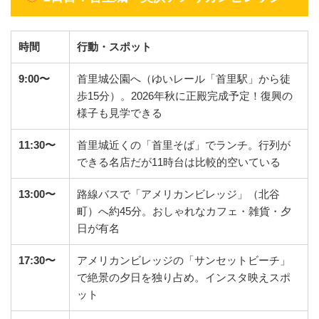
時間
行動・スポット
9:00
〜
首里城公園へ（ゆいレール「首里駅」から徒
歩15分）。2026年秋に正殿完成予定！復興の
様子も見学できる
11:30
〜
首里城近くの「首里そば」でランチ。行列が
できる名店だが11時台は比較的空いている
13:00
〜
路線バスで「アメリカンビレッジ」（北谷
町）へ約45分。おしゃれなカフェ・雑貨・夕
日が有名
17:30
〜
アメリカンビレッジの「サンセットビーチ」
で絶景の夕日を独り占め。インスタ映えスポ
ット