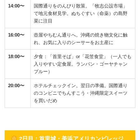
14:00
〜
国際通りをのんびり散策。「牧志公設市場」
で地元食材見学。ぬちぐすい（命薬）の島野
菜に注目
16:00
〜
壺屋やちむん通りへ。沖縄の焼き物文化に触
れ、お気に入りのシーサーをお土産に
18:00
〜
夕食：「首里そば」or「花笠食堂」（一人でも
入りやすい定食屋。ランパン・ゴーヤチャン
プルー）
20:00
〜
ホテルチェックイン。翌日の準備。国際通り
のコンビニでちんすこう・沖縄限定スイーツ
を買いだめ
2日目：首里城・美浜アメリカンビレッジ