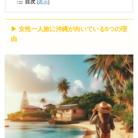
目次
[
表示
]
▶ 女性一人旅に沖縄が向いている5つの理
由