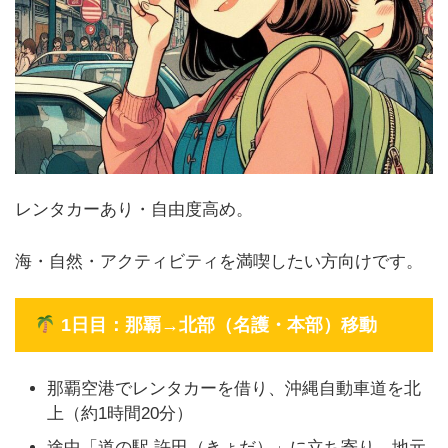
レンタカーあり・自由度高め。
海・自然・アクティビティを満喫したい方向けです。
1日目：那覇→北部（名護・本部）移動
那覇空港でレンタカーを借り、沖縄自動車道を北
上（約1時間20分）
途中「道の駅 許田（きょだ）」に立ち寄り。地元